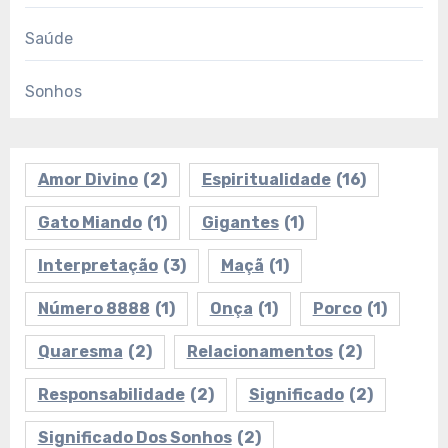
Saúde
Sonhos
Amor Divino
(2)
Espiritualidade
(16)
Gato Miando
(1)
Gigantes
(1)
Interpretação
(3)
Maçã
(1)
Número 8888
(1)
Onça
(1)
Porco
(1)
Quaresma
(2)
Relacionamentos
(2)
Responsabilidade
(2)
Significado
(2)
Significado Dos Sonhos
(2)