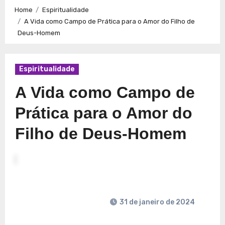
Caminhos para a Plenitude no Presente
Explorando a
Home
Espiritualidade
Espiritualidade: Conexão e Significado no Presente
A Vida como Campo de Prática para o Amor do Filho de
Deus-Homem
Espiritualidade
A Vida como Campo de
Prática para o Amor do
Filho de Deus-Homem
31 de janeiro de 2024