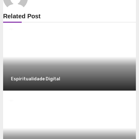
Espiritualidade
Related Post
Explorando a Espiritualidade: Conexão e
Significado no Presente
8 de dezembro de 2025
Espiritualidade Digital
Espiritualidade
Desvendando a Espiritualidade: Um
Caminho para o Autoconhecimento
7 de dezembro de 2025