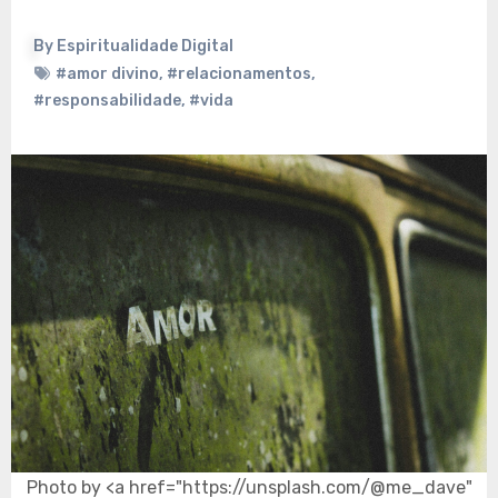
By
Espiritualidade Digital
#amor divino
,
#relacionamentos
,
#responsabilidade
,
#vida
Photo by <a href="https://unsplash.com/@me_dave"