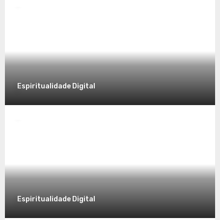
Significado no Presente
8 de dezembro de 2025
Espiritualidade Digital
Espiritualidade
Desvendando a Espiritualidade: Um
Caminho para o Autoconhecimento
7 de dezembro de 2025
Espiritualidade Digital
Espiritualidade