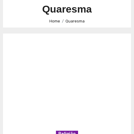
Caminhos para a Plenitude no Presente
Explorando a
Quaresma
Espiritualidade: Conexão e Significado no Presente
Home
Quaresma
Religião