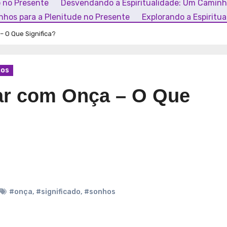
o no Presente
Desvendando a Espiritualidade: Um Camin
inhos para a Plenitude no Presente
Explorando a Espiritu
– O Que Significa?
os
ar com Onça – O Que
#onça
,
#significado
,
#sonhos