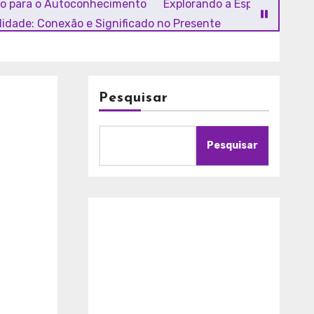
ho para o Autoconhecimento
Explorando a Espiritualidade
alidade: Conexão e Significado no Presente
Pesquisar
Pesquisar
A
m
o
r
c