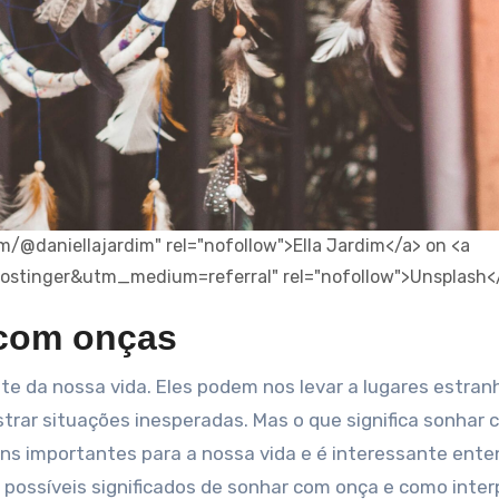
m/@daniellajardim" rel="nofollow">Ella Jardim</a> on <a
ostinger&utm_medium=referral" rel="nofollow">Unsplash<
com onças
rar situações inesperadas. Mas o que significa sonhar 
s importantes para a nossa vida e é interessante ente
s possíveis significados de sonhar com onça e como inter