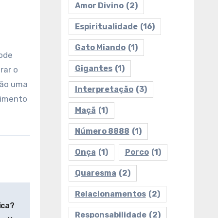
Amor Divino
(2)
Espiritualidade
(16)
Gato Miando
(1)
Pode
Gigantes
(1)
rar o
são uma
Interpretação
(3)
cimento
Maçã
(1)
Número 8888
(1)
Onça
(1)
Porco
(1)
Quaresma
(2)
Relacionamentos
(2)
ica?
Responsabilidade
(2)