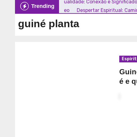
Explorando a Espiritualidade: Conexão e Significad
Trending
Mundo Contemporâneo
Despertar Espiritual: Cam
guiné planta
Espiri
Guiné
é e q