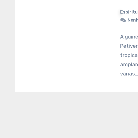
Espiritu
Nenh
A guiné
Petiver
tropica
amplame
várias