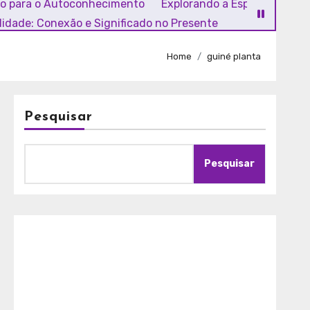
ho para o Autoconhecimento
Explorando a Espiritualidade
alidade: Conexão e Significado no Presente
Home
guiné planta
Pesquisar
Pesquisar
A
m
o
r