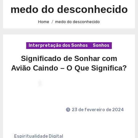
Caminhos para a Plenitude no Presente
Explorando a
medo do desconhecido
Espiritualidade: Conexão e Significado no Presente
Home
medo do desconhecido
Interpretação dos Sonhos
Sonhos
Significado de Sonhar com
Avião Caindo – O Que Significa?
23 de fevereiro de 2024
Espiritualidade Digital