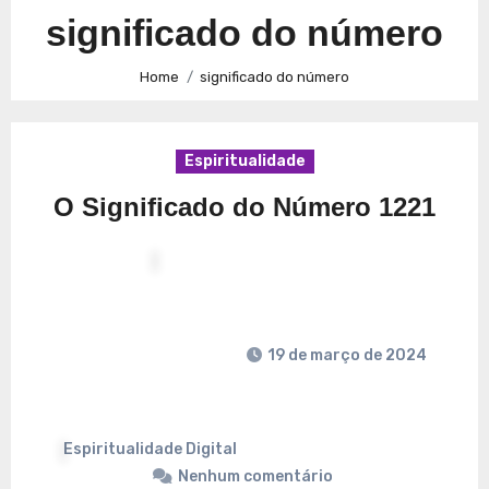
Caminhos para a Plenitude no Presente
Explorando a
significado do número
Espiritualidade: Conexão e Significado no Presente
Home
significado do número
Espiritualidade
O Significado do Número 1221
19 de março de 2024
Espiritualidade Digital
Nenhum comentário