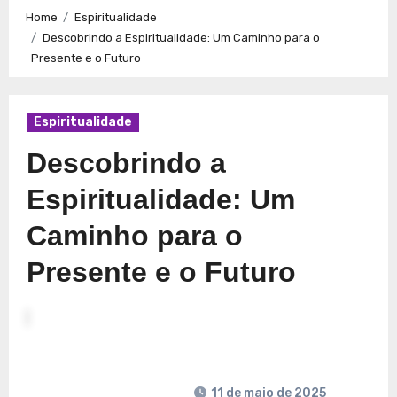
Caminhos para a Plenitude no Presente
Explorando a
Home
Espiritualidade
Espiritualidade: Conexão e Significado no Presente
Descobrindo a Espiritualidade: Um Caminho para o
Presente e o Futuro
Espiritualidade
Descobrindo a
Espiritualidade: Um
Caminho para o
Presente e o Futuro
11 de maio de 2025