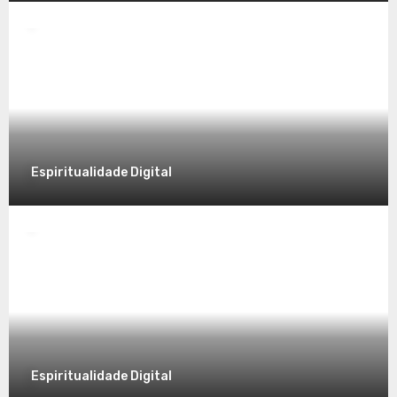
Desvendando a Espiritualidade: Um
Caminho para o Autoconhecimento
7 de dezembro de 2025
Espiritualidade Digital
Espiritualidade
Explorando a Espiritualidade no Mundo
Contemporâneo
7 de dezembro de 2025
Espiritualidade Digital