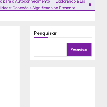
ho para o Autoconhecimento
Explorando a Espiritualidade
alidade: Conexão e Significado no Presente
Pesquisar
Pesquisar
A
m
o
r
c