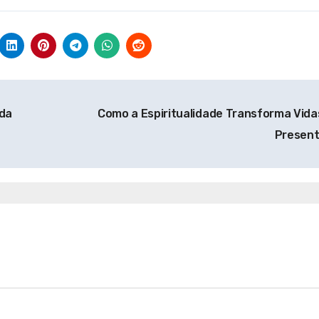
ada
Como a Espiritualidade Transforma Vida
Presen
tualidade
Espiritualidade
ndando a
Explorando a
tualidade: Um
Espiritualidade no M
ho para o
Contemporâneo