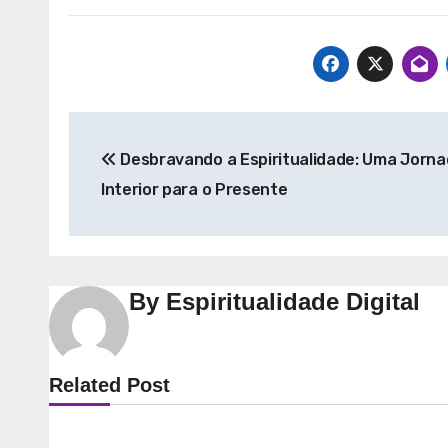
Navegação
Desbravando a Espiritualidade: Uma Jorn
de
Interior para o Presente
Post
By
Espiritualidade Digital
Espiritualidade
Espiri
Related Post
Explorando a
Desve
Espiritualidade: Conexão e
Espiri
Significado no Presente
Camin