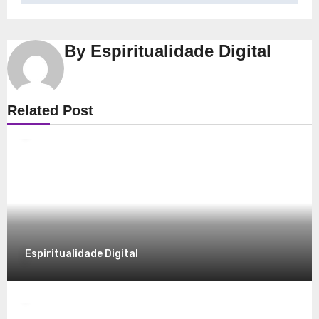
By
Espiritualidade Digital
Espiritualidade
Related Post
Explorando a Espiritualidade: Conexão e
Significado no Presente
8 de dezembro de 2025
Espiritualidade Digital
Espiritualidade
Desvendando a Espiritualidade: Um
Caminho para o Autoconhecimento