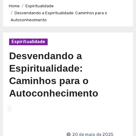
Caminhos para a Plenitude no Presente
Explorando a
Home
Espiritualidade
Espiritualidade: Conexão e Significado no Presente
Desvendando a Espiritualidade: Caminhos para o
Autoconhecimento
Espiritualidade
Desvendando a
Espiritualidade:
Caminhos para o
Autoconhecimento
20 de maio de 2025