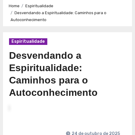
Caminhos para a Plenitude no Presente
Explorando a
Home
Espiritualidade
Espiritualidade: Conexão e Significado no Presente
Desvendando a Espiritualidade: Caminhos para o
Autoconhecimento
Espiritualidade
Desvendando a
Espiritualidade:
Caminhos para o
Autoconhecimento
24 de outubro de 2025