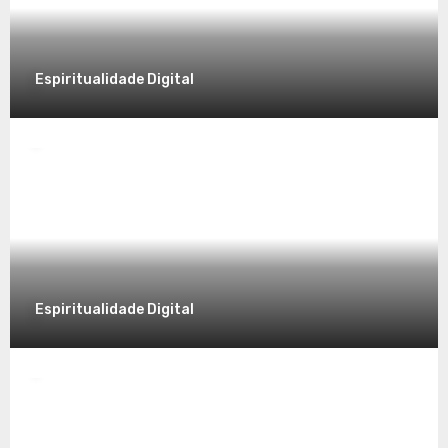
Espiritualidade Digital
Espiritualidade
Desvendando a Espiritualidade: Um
Caminho para o Autoconhecimento
7 de dezembro de 2025
Espiritualidade Digital
Espiritualidade
Explorando a Espiritualidade no Mundo
Contemporâneo