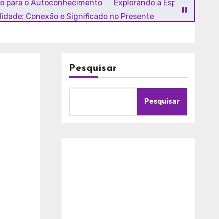
ho para o Autoconhecimento
Explorando a Espiritualidade
alidade: Conexão e Significado no Presente
Pesquisar
Pesquisar
A
m
o
r
c