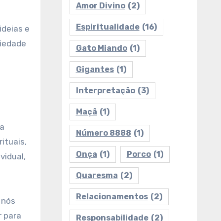
Amor Divino
(2)
Espiritualidade
(16)
ideias e
ciedade
Gato Miando
(1)
Gigantes
(1)
Interpretação
(3)
Maçã
(1)
ta
Número 8888
(1)
ituais,
Onça
(1)
Porco
(1)
vidual,
Quaresma
(2)
Relacionamentos
(2)
 nós
r para
Responsabilidade
(2)