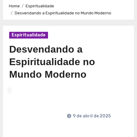
Caminhos para a Plenitude no Presente
Explorando a
Home
Espiritualidade
Espiritualidade: Conexão e Significado no Presente
Desvendando a Espiritualidade no Mundo Moderno
Espiritualidade
Desvendando a
Espiritualidade no
Mundo Moderno
9 de abril de 2025