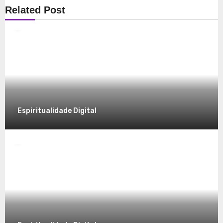
Espiritualidade
Related Post
Explorando a Espiritualidade: Conexão e
Significado no Presente
8 de dezembro de 2025
Espiritualidade Digital
Espiritualidade
Desvendando a Espiritualidade: Um
Caminho para o Autoconhecimento
7 de dezembro de 2025