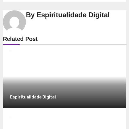
By
Espiritualidade Digital
Espiritualidade
Related Post
Explorando a Espiritualidade: Conexão e
Significado no Presente
8 de dezembro de 2025
Espiritualidade Digital
Espiritualidade
Desvendando a Espiritualidade: Um
Caminho para o Autoconhecimento