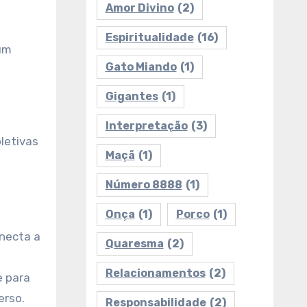
Amor Divino
(2)
Espiritualidade
(16)
 um
Gato Miando
(1)
Gigantes
(1)
Interpretação
(3)
oletivas
Maçã
(1)
Número 8888
(1)
Onça
(1)
Porco
(1)
onecta a
Quaresma
(2)
Relacionamentos
(2)
e para
erso.
Responsabilidade
(2)