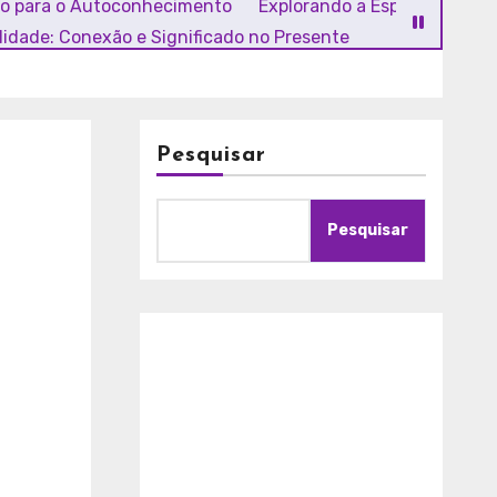
ho para o Autoconhecimento
Explorando a Espiritualidade
alidade: Conexão e Significado no Presente
Pesquisar
Pesquisar
A
m
o
r
c