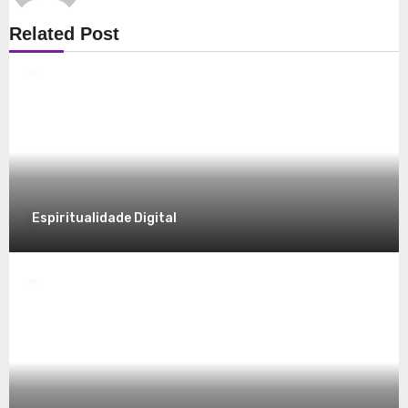
Espiritualidade
Related Post
Explorando a Espiritualidade: Conexão e
Significado no Presente
8 de dezembro de 2025
Espiritualidade Digital
Espiritualidade
Desvendando a Espiritualidade: Um
Caminho para o Autoconhecimento
7 de dezembro de 2025