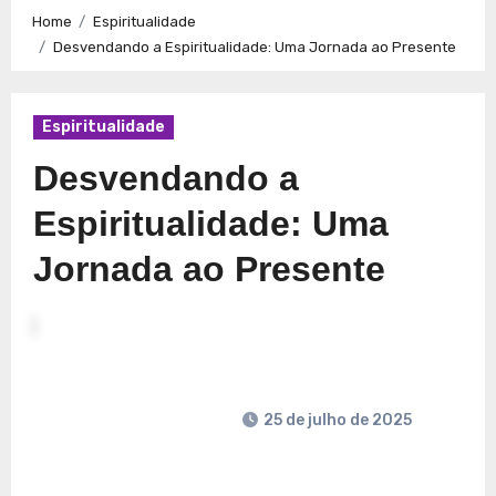
Caminhos para a Plenitude no Presente
Explorando a
Home
Espiritualidade
Espiritualidade: Conexão e Significado no Presente
Desvendando a Espiritualidade: Uma Jornada ao Presente
Espiritualidade
Desvendando a
Espiritualidade: Uma
Jornada ao Presente
25 de julho de 2025