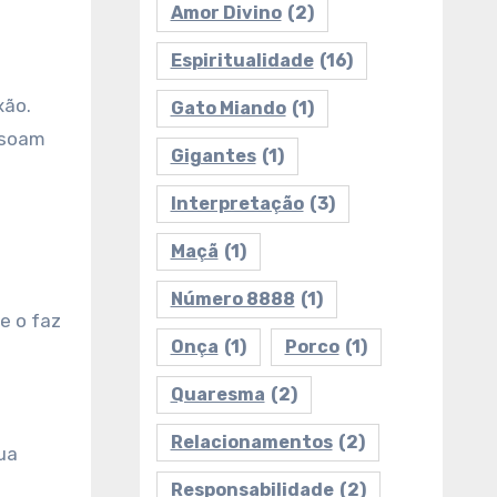
s
Amor Divino
(2)
Espiritualidade
(16)
xão.
Gato Miando
(1)
ssoam
Gigantes
(1)
Interpretação
(3)
Maçã
(1)
o
Número 8888
(1)
e o faz
Onça
(1)
Porco
(1)
Quaresma
(2)
Relacionamentos
(2)
ua
Responsabilidade
(2)