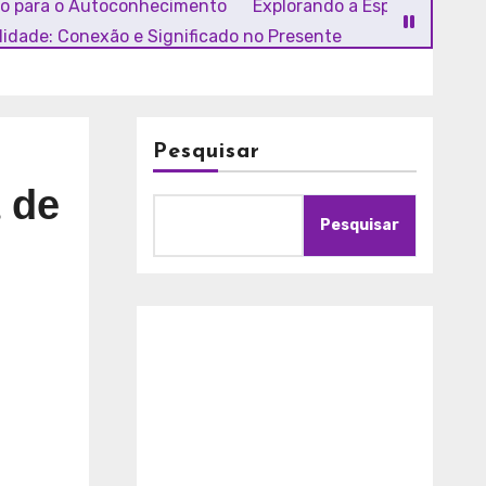
ho para o Autoconhecimento
Explorando a Espiritualidade
alidade: Conexão e Significado no Presente
Pesquisar
 de
Pesquisar
A
m
o
r
c