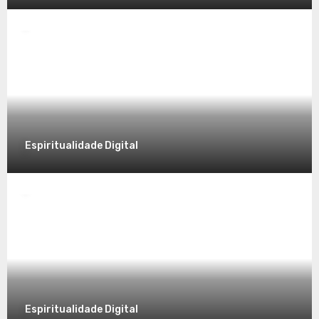
Desvendando a Espiritualidade: Um
Caminho para o Autoconhecimento
7 de dezembro de 2025
Espiritualidade Digital
Espiritualidade
Explorando a Espiritualidade no Mundo
Contemporâneo
7 de dezembro de 2025
Espiritualidade Digital