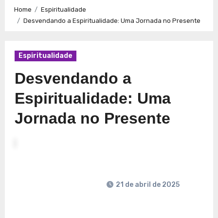
Caminhos para a Plenitude no Presente
Explorando a
Home
Espiritualidade
Espiritualidade: Conexão e Significado no Presente
Desvendando a Espiritualidade: Uma Jornada no Presente
Espiritualidade
Desvendando a
Espiritualidade: Uma
Jornada no Presente
21 de abril de 2025