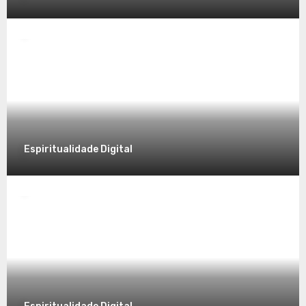
Espiritualidade
Desvendando a Espiritualidade: Um
Caminho para o Autoconhecimento
7 de dezembro de 2025
Espiritualidade Digital
Espiritualidade
Explorando a Espiritualidade no Mundo
Contemporâneo
7 de dezembro de 2025