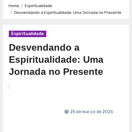
Caminhos para a Plenitude no Presente
Explorando a
Home
Espiritualidade
Espiritualidade: Conexão e Significado no Presente
Desvendando a Espiritualidade: Uma Jornada no Presente
Espiritualidade
Desvendando a
Espiritualidade: Uma
Jornada no Presente
25 de março de 2025