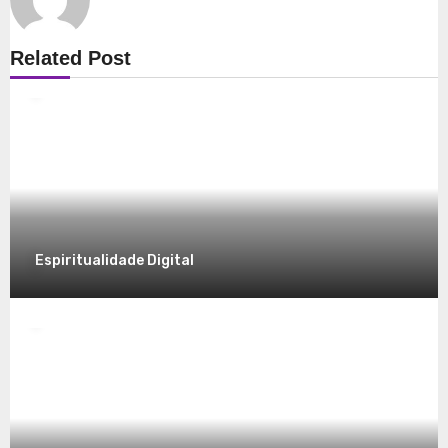
Espiritualidade
Related Post
Explorando a Espiritualidade: Conexão e
Significado no Presente
8 de dezembro de 2025
Espiritualidade Digital
Espiritualidade
Desvendando a Espiritualidade: Um
Caminho para o Autoconhecimento
7 de dezembro de 2025