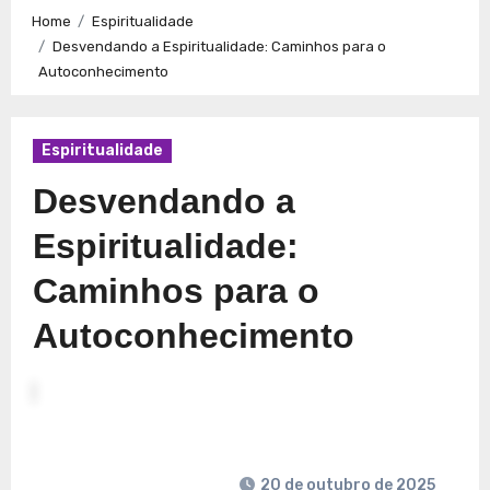
Caminhos para a Plenitude no Presente
Explorando a
Home
Espiritualidade
Espiritualidade: Conexão e Significado no Presente
Desvendando a Espiritualidade: Caminhos para o
Autoconhecimento
Espiritualidade
Desvendando a
Espiritualidade:
Caminhos para o
Autoconhecimento
20 de outubro de 2025