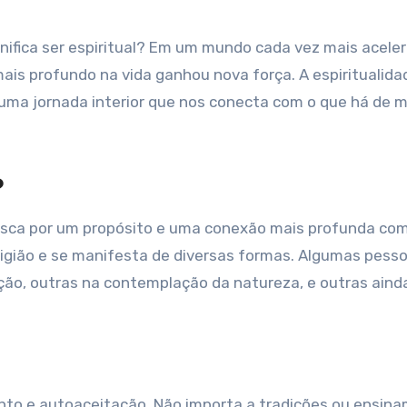
mais profundo na vida ganhou nova força. A espiritualid
 uma jornada interior que nos conecta com o que há de m
?
usca por um propósito e uma conexão mais profunda com 
ligião e se manifesta de diversas formas. Algumas pess
ção, outras na contemplação da natureza, e outras ain
nto e autoaceitação. Não importa a tradições ou ensin