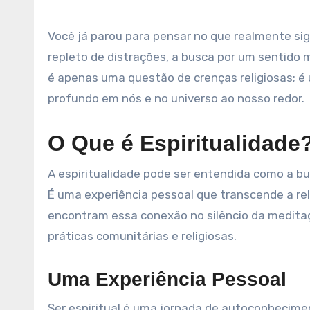
Você já parou para pensar no que realmente significa ser espiritual? Em um mundo cada vez mais acelerado e
repleto de distrações, a busca por um sentido 
é apenas uma questão de crenças religiosas; é
profundo em nós e no universo ao nosso redor.
O Que é Espiritualidade
A espiritualidade pode ser entendida como a b
É uma experiência pessoal que transcende a re
encontram essa conexão no silêncio da medita
práticas comunitárias e religiosas.
Uma Experiência Pessoal
Ser espiritual é uma jornada de autoconhecime