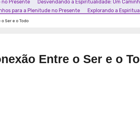
o no Presente
Desvendando a Espiritualidade: Um Camin
inhos para a Plenitude no Presente
Explorando a Espiritu
 o Ser e o Todo
onexão Entre o Ser e o T