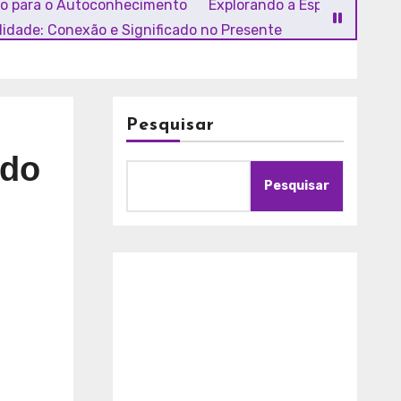
ho para o Autoconhecimento
Explorando a Espiritualidade
alidade: Conexão e Significado no Presente
Pesquisar
odo
Pesquisar
A
m
o
r
c