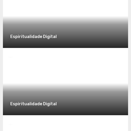
8 de dezembro de 2025
Espiritualidade Digital
Espiritualidade
Desvendando a Espiritualidade: Um
Caminho para o Autoconhecimento
7 de dezembro de 2025
Espiritualidade Digital
Espiritualidade
Explorando a Espiritualidade no Mundo
Contemporâneo