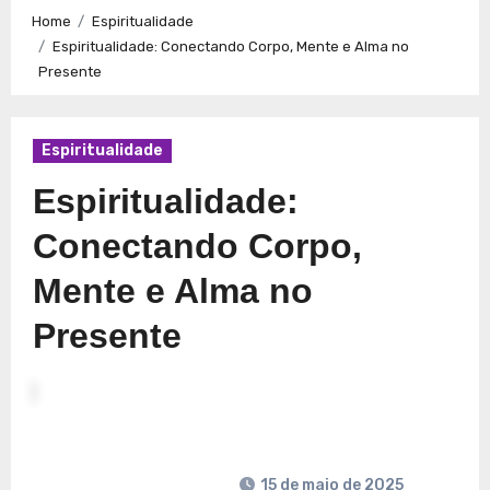
Caminhos para a Plenitude no Presente
Explorando a
Home
Espiritualidade
Espiritualidade: Conexão e Significado no Presente
Espiritualidade: Conectando Corpo, Mente e Alma no
Presente
Espiritualidade
Espiritualidade:
Conectando Corpo,
Mente e Alma no
Presente
15 de maio de 2025