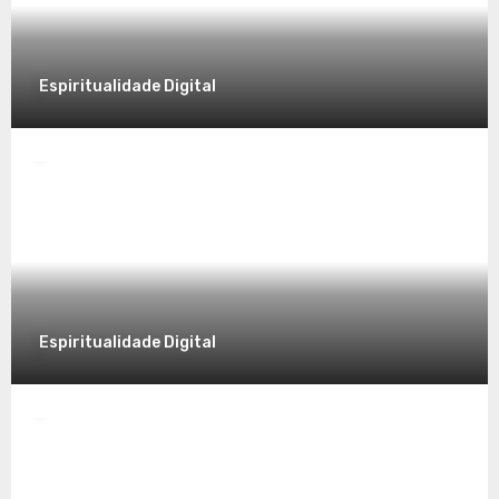
Espiritualidade Digital
Espiritualidade
Desvendando a Espiritualidade: Um
Caminho para o Autoconhecimento
7 de dezembro de 2025
Espiritualidade Digital
Espiritualidade
Explorando a Espiritualidade no Mundo
Contemporâneo