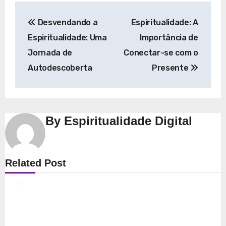
Navegação
Desvendando a
Espiritualidade: A
de
Espiritualidade: Uma
Importância de
Post
Jornada de
Conectar-se com o
Autodescoberta
Presente
By
Espiritualidade Digital
Espiritualidade
Related Post
Explorando a Espiritualidade: Conexão e
Significado no Presente
8 de dezembro de 2025