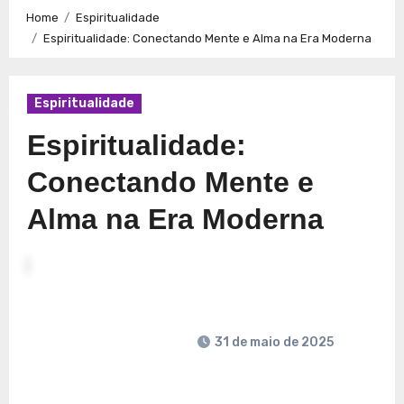
Caminhos para a Plenitude no Presente
Explorando a
Home
Espiritualidade
Espiritualidade: Conexão e Significado no Presente
Espiritualidade: Conectando Mente e Alma na Era Moderna
Espiritualidade
Espiritualidade:
Conectando Mente e
Alma na Era Moderna
31 de maio de 2025