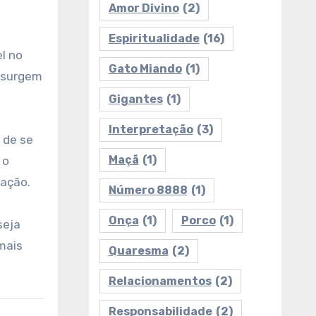
Amor Divino
(2)
Espiritualidade
(16)
l no
Gato Miando
(1)
 surgem
Gigantes
(1)
Interpretação
(3)
 de se
Maçã
(1)
 o
vação.
Número 8888
(1)
Onça
(1)
Porco
(1)
seja
mais
Quaresma
(2)
Relacionamentos
(2)
Responsabilidade
(2)