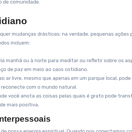
do de comunidade.
idiano
o requer mudanças drásticas; na verdade, pequenas ações
dos incluem:
a manhã ou à noite para meditar ou refletir sobre os a
aço de paz em meio ao caos cotidiano.
o ar livre, mesmo que apenas em um parque local, pode
e reconecte com o mundo natural.
de você anota as coisas pelas quais é grato pode tran
e mais positiva.
Interpessoais
to de nossa energia espiritual. Quando nos conectamos c