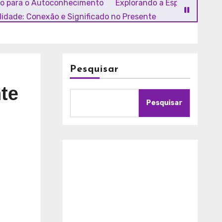
ho para o Autoconhecimento
Explorando a Espiritualidade
alidade: Conexão e Significado no Presente
Pesquisar
te
Pesquisar
A
m
o
r
c