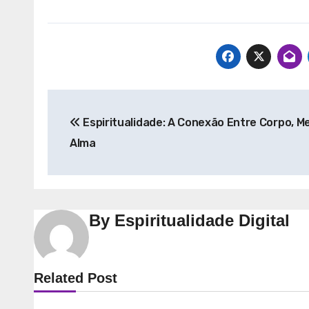
Navegação
Espiritualidade: A Conexão Entre Corpo, M
de
Alma
Post
By
Espiritualidade Digital
Espiritualidade
Espiri
Related Post
Explorando a
Desve
Espiritualidade: Conexão e
Espiri
Significado no Presente
Camin