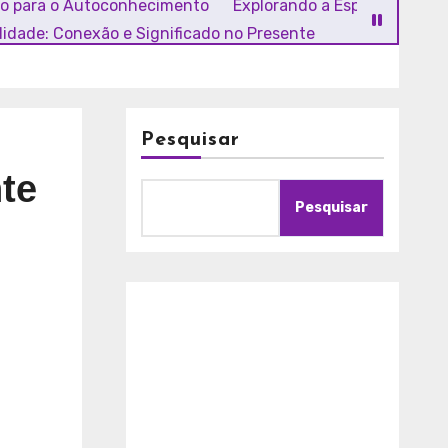
ho para o Autoconhecimento
Explorando a Espiritualidade
alidade: Conexão e Significado no Presente
Pesquisar
te
Pesquisar
A
m
o
r
c