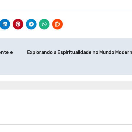
ente e
Explorando a Espiritualidade no Mundo Moder
tualidade
Espiritualidade
ndando a
Explorando a
tualidade: Um
Espiritualidade no M
ho para o
Contemporâneo