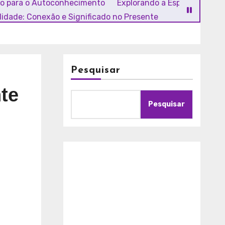
ho para o Autoconhecimento
Explorando a Espiritualidade
alidade: Conexão e Significado no Presente
Pesquisar
te
Pesquisar
A
m
o
r
c