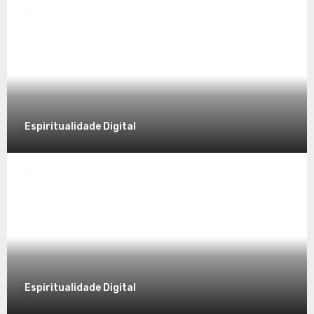
Desvendando a Espiritualidade: Um
Caminho para o Autoconhecimento
7 de dezembro de 2025
Espiritualidade Digital
Espiritualidade
Explorando a Espiritualidade no Mundo
Contemporâneo
7 de dezembro de 2025
Espiritualidade Digital