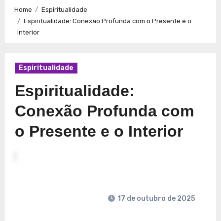
Caminhos para a Plenitude no Presente
Explorando a
Home
Espiritualidade
Espiritualidade: Conexão e Significado no Presente
Espiritualidade: Conexão Profunda com o Presente e o
Interior
Espiritualidade
Espiritualidade:
Conexão Profunda com
o Presente e o Interior
17 de outubro de 2025