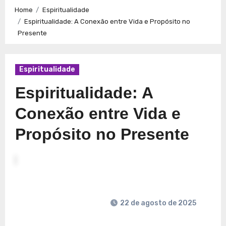
Caminhos para a Plenitude no Presente
Explorando a
Home
Espiritualidade
Espiritualidade: Conexão e Significado no Presente
Espiritualidade: A Conexão entre Vida e Propósito no
Presente
Espiritualidade
Espiritualidade: A
Conexão entre Vida e
Propósito no Presente
22 de agosto de 2025