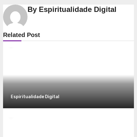
By
Espiritualidade Digital
Espiritualidade
Related Post
Explorando a Espiritualidade: Conexão e
Significado no Presente
8 de dezembro de 2025
Espiritualidade Digital
Espiritualidade
Desvendando a Espiritualidade: Um
Caminho para o Autoconhecimento