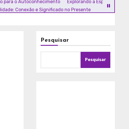
ho para o Autoconhecimento
Explorando a Espiritualidade
alidade: Conexão e Significado no Presente
Pesquisar
Pesquisar
A
m
o
r
c