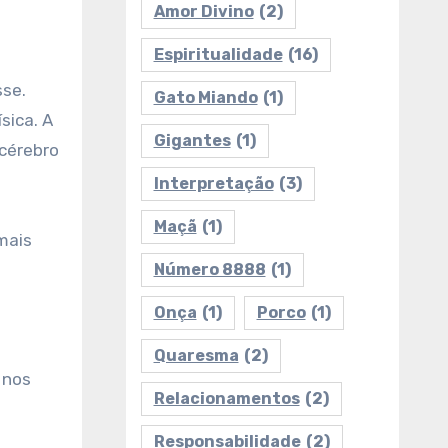
Amor Divino
(2)
Espiritualidade
(16)
sse.
Gato Miando
(1)
sica. A
Gigantes
(1)
cérebro
Interpretação
(3)
Maçã
(1)
mais
Número 8888
(1)
Onça
(1)
Porco
(1)
Quaresma
(2)
 nos
Relacionamentos
(2)
Responsabilidade
(2)