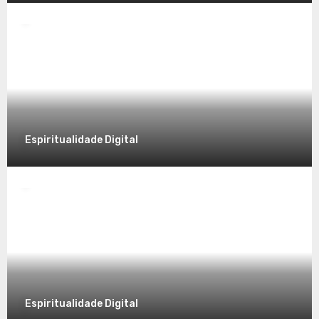
Desvendando a Espiritualidade: Um
Caminho para o Autoconhecimento
7 de dezembro de 2025
Espiritualidade Digital
Espiritualidade
Explorando a Espiritualidade no Mundo
Contemporâneo
7 de dezembro de 2025
Espiritualidade Digital