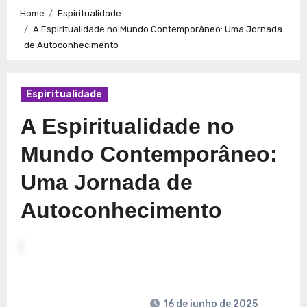
Caminhos para a Plenitude no Presente
Explorando a
Home
Espiritualidade
Espiritualidade: Conexão e Significado no Presente
A Espiritualidade no Mundo Contemporâneo: Uma Jornada
de Autoconhecimento
Espiritualidade
A Espiritualidade no
Mundo Contemporâneo:
Uma Jornada de
Autoconhecimento
16 de junho de 2025