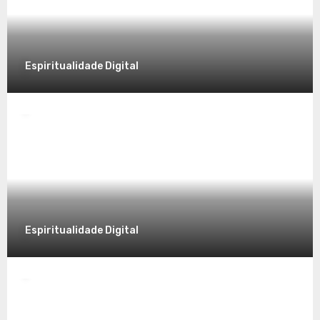
8 de dezembro de 2025
Espiritualidade Digital
Espiritualidade
Desvendando a Espiritualidade: Um
Caminho para o Autoconhecimento
7 de dezembro de 2025
Espiritualidade Digital
Espiritualidade
Explorando a Espiritualidade no Mundo
Contemporâneo