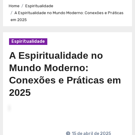
Caminhos para a Plenitude no Presente
Explorando a
Home
Espiritualidade
Espiritualidade: Conexão e Significado no Presente
A Espiritualidade no Mundo Moderno: Conexões e Práticas
em 2025
Espiritualidade
A Espiritualidade no
Mundo Moderno:
Conexões e Práticas em
2025
15 de abril de 2025