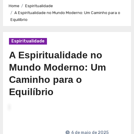
Caminhos para a Plenitude no Presente
Explorando a
Home
Espiritualidade
Espiritualidade: Conexão e Significado no Presente
A Espiritualidade no Mundo Moderno: Um Caminho para o
Equilíbrio
Espiritualidade
A Espiritualidade no
Mundo Moderno: Um
Caminho para o
Equilíbrio
6 de maio de 2025