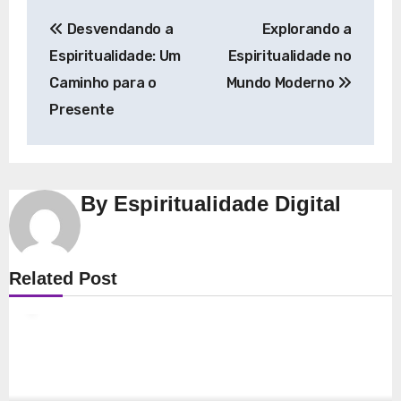
Navegação
Desvendando a
Explorando a
de
Espiritualidade: Um
Espiritualidade no
Post
Caminho para o
Mundo Moderno
Presente
By
Espiritualidade Digital
Espiritualidade
Related Post
Explorando a Espiritualidade: Conexão e
Significado no Presente
8 de dezembro de 2025