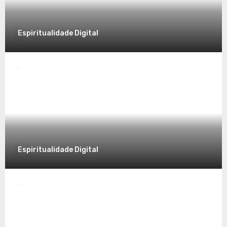
Espiritualidade Digital
Espiritualidade
Desvendando a Espiritualidade: Um
Caminho para o Autoconhecimento
7 de dezembro de 2025
Espiritualidade Digital
Espiritualidade
Explorando a Espiritualidade no Mundo
Contemporâneo
7 de dezembro de 2025