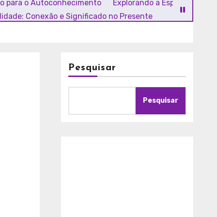
ho para o Autoconhecimento
Explorando a Espiritualidade
alidade: Conexão e Significado no Presente
Pesquisar
Pesquisar
A
m
o
r
c