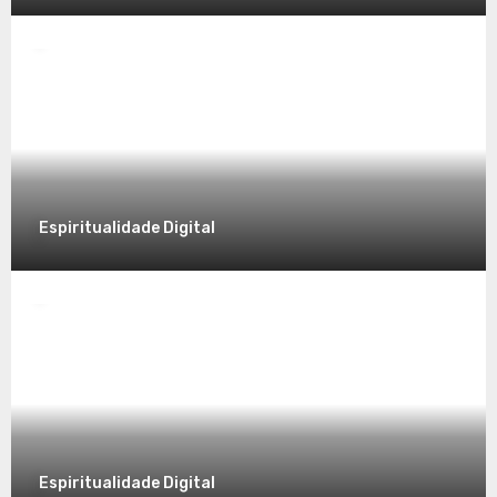
Desvendando a Espiritualidade: Um
Caminho para o Autoconhecimento
7 de dezembro de 2025
Espiritualidade Digital
Espiritualidade
Explorando a Espiritualidade no Mundo
Contemporâneo
7 de dezembro de 2025
Espiritualidade Digital