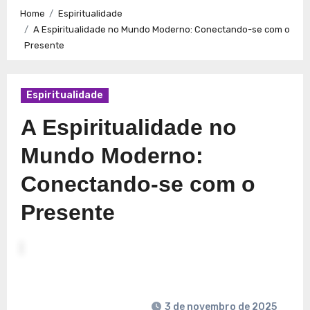
Caminhos para a Plenitude no Presente
Explorando a
Home
Espiritualidade
Espiritualidade: Conexão e Significado no Presente
A Espiritualidade no Mundo Moderno: Conectando-se com o
Presente
Espiritualidade
A Espiritualidade no
Mundo Moderno:
Conectando-se com o
Presente
3 de novembro de 2025