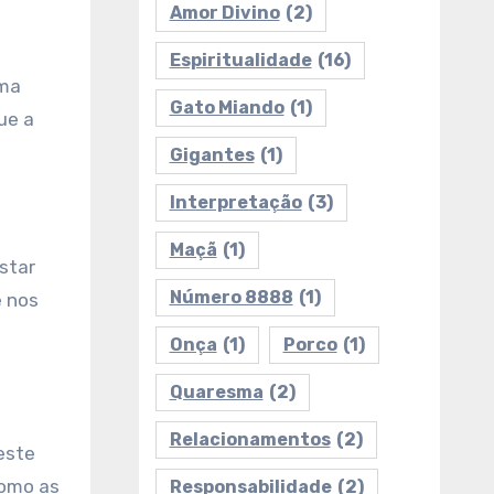
Amor Divino
(2)
Espiritualidade
(16)
uma
Gato Miando
(1)
ue a
Gigantes
(1)
Interpretação
(3)
Maçã
(1)
star
Número 8888
(1)
e nos
Onça
(1)
Porco
(1)
Quaresma
(2)
Relacionamentos
(2)
este
Como as
Responsabilidade
(2)