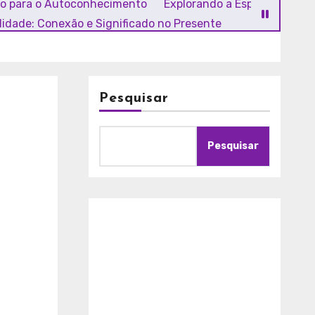
ho para o Autoconhecimento
Explorando a Espiritualidade
alidade: Conexão e Significado no Presente
Pesquisar
Pesquisar
A
m
o
r
c