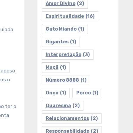
Amor Divino
(2)
Espiritualidade
(16)
Gato Miando
(1)
uiada,
Gigantes
(1)
Interpretação
(3)
Maçã
(1)
trapeso
mos o
Número 8888
(1)
Onça
(1)
Porco
(1)
Quaresma
(2)
o ter o
enta
Relacionamentos
(2)
Responsabilidade
(2)