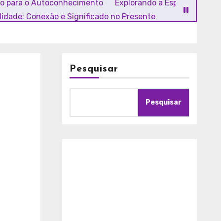
ho para o Autoconhecimento
Explorando a Espiritualidade
alidade: Conexão e Significado no Presente
Pesquisar
Pesquisar
A
m
o
r
c