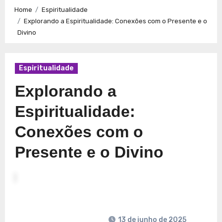
Caminhos para a Plenitude no Presente
Explorando a
Home
Espiritualidade
Espiritualidade: Conexão e Significado no Presente
Explorando a Espiritualidade: Conexões com o Presente e o
Divino
Espiritualidade
Explorando a
Espiritualidade:
Conexões com o
Presente e o Divino
13 de junho de 2025