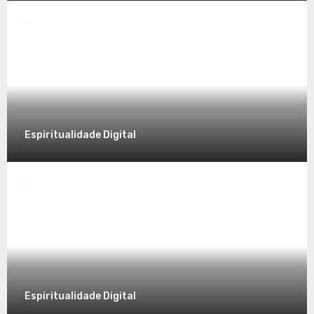
Desvendando a Espiritualidade: Um
Caminho para o Autoconhecimento
7 de dezembro de 2025
Espiritualidade Digital
Espiritualidade
Explorando a Espiritualidade no Mundo
Contemporâneo
7 de dezembro de 2025
Espiritualidade Digital