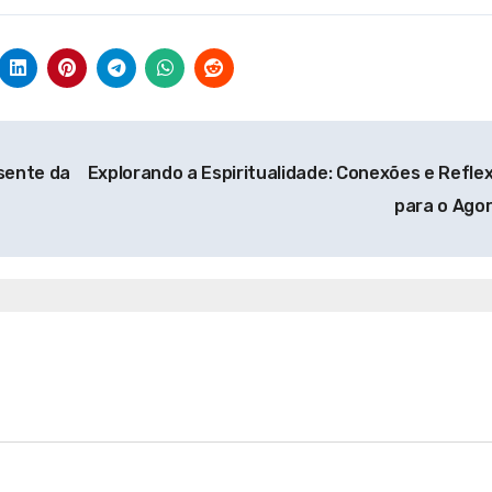
sente da
Explorando a Espiritualidade: Conexões e Refle
para o Ago
tualidade
Espiritualidade
ndando a
Explorando a
tualidade: Um
Espiritualidade no M
ho para o
Contemporâneo
onhecimento