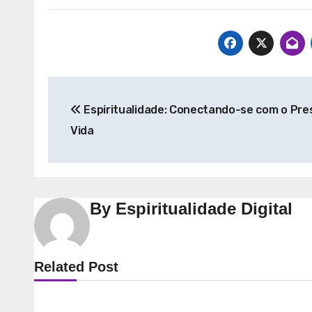
Navegação
Espiritualidade: Conectando-se com o Pre
de
Vida
Post
By
Espiritualidade Digital
Espiritualidade
Espiri
Related Post
Explorando a
Desve
Espiritualidade: Conexão e
Espiri
Significado no Presente
Camin
Autoc