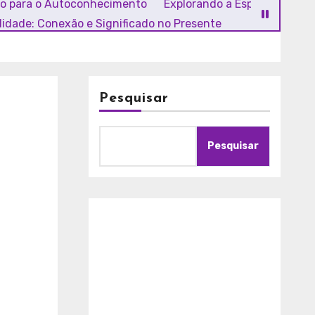
ho para o Autoconhecimento
Explorando a Espiritualidade
alidade: Conexão e Significado no Presente
Pesquisar
Pesquisar
A
m
o
r
c