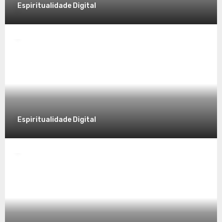
Espiritualidade Digital
Espiritualidade
Desvendando a Espiritualidade: Um
Caminho para o Autoconhecimento
7 de dezembro de 2025
Espiritualidade Digital
Espiritualidade
Explorando a Espiritualidade no Mundo
Contemporâneo
7 de dezembro de 2025