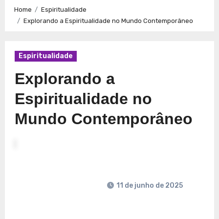
Caminhos para a Plenitude no Presente
Explorando a
Home
Espiritualidade
Espiritualidade: Conexão e Significado no Presente
Explorando a Espiritualidade no Mundo Contemporâneo
Espiritualidade
Explorando a
Espiritualidade no
Mundo Contemporâneo
11 de junho de 2025