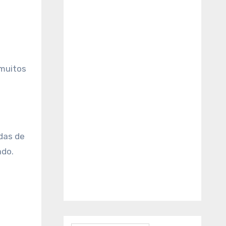
g
i
ã
o
S
 muitos
a
ú
d
e
S
das de
o
ado.
n
h
o
s