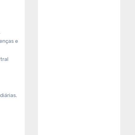
r
i
t
u
.
a
li
enças e
d
a
tral
d
e
I
n
diárias.
t
e
r
p
r
e
t