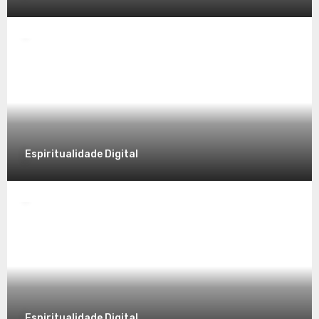
Espiritualidade
Desvendando a Espiritualidade: Um
Caminho para o Autoconhecimento
7 de dezembro de 2025
Espiritualidade Digital
Espiritualidade
Explorando a Espiritualidade no Mundo
Contemporâneo
7 de dezembro de 2025
Espiritualidade Digital