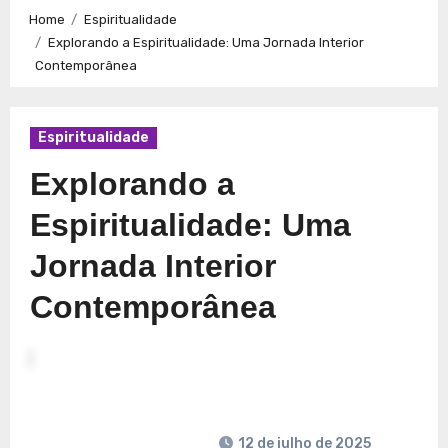
Caminhos para a Plenitude no Presente
Explorando a
Home
Espiritualidade
Espiritualidade: Conexão e Significado no Presente
Explorando a Espiritualidade: Uma Jornada Interior
Contemporânea
Espiritualidade
Explorando a
Espiritualidade: Uma
Jornada Interior
Contemporânea
12 de julho de 2025