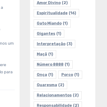
r
Amor Divino
(2)
 a
Espiritualidade
(16)
Gato Miando
(1)
s
Gigantes
(1)
rmos um
Interpretação
(3)
Maçã
(1)
Número 8888
(1)
dere
do para
Onça
(1)
Porco
(1)
Quaresma
(2)
Relacionamentos
(2)
Responsabilidade
(2)