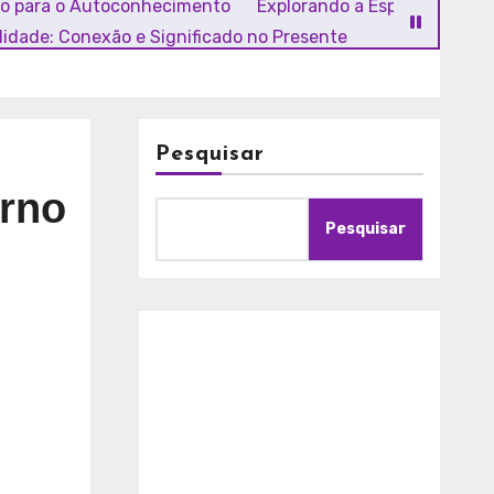
ho para o Autoconhecimento
Explorando a Espiritualidade
alidade: Conexão e Significado no Presente
Pesquisar
erno
Pesquisar
A
m
o
r
c