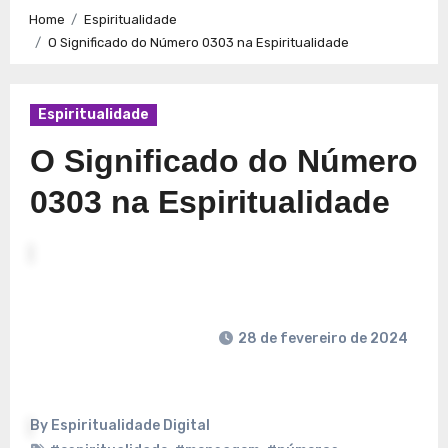
Caminhos para a Plenitude no Presente
Explorando a
Home
Espiritualidade
Espiritualidade: Conexão e Significado no Presente
O Significado do Número 0303 na Espiritualidade
Espiritualidade
O Significado do Número
0303 na Espiritualidade
28 de fevereiro de 2024
By
Espiritualidade Digital