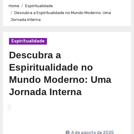
Caminhos para a Plenitude no Presente
Explorando a
Home
Espiritualidade
Espiritualidade: Conexão e Significado no Presente
Descubra a Espiritualidade no Mundo Moderno: Uma
Jornada Interna
Espiritualidade
Descubra a
Espiritualidade no
Mundo Moderno: Uma
Jornada Interna
6 de agosto de 2025