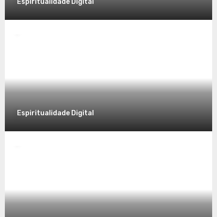
Espiritualidade Digital
Espiritualidade
Desvendando a Espiritualidade: Um
Caminho para o Autoconhecimento
7 de dezembro de 2025
Espiritualidade Digital
Espiritualidade
Explorando a Espiritualidade no Mundo
Contemporâneo
7 de dezembro de 2025