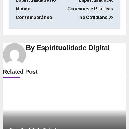
Espiritualidade no
Espiritualidade:
Post
Mundo
Conexões e Práticas
Contemporâneo
no Cotidiano
By
Espiritualidade Digital
Espiritualidade
Related Post
Explorando a Espiritualidade: Conexão e
Significado no Presente
8 de dezembro de 2025