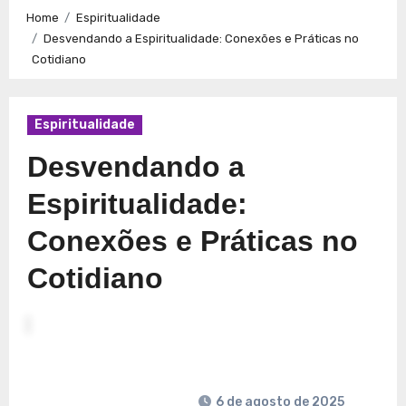
Caminhos para a Plenitude no Presente
Explorando a
Home
Espiritualidade
Espiritualidade: Conexão e Significado no Presente
Desvendando a Espiritualidade: Conexões e Práticas no
Cotidiano
Espiritualidade
Desvendando a
Espiritualidade:
Conexões e Práticas no
Cotidiano
6 de agosto de 2025