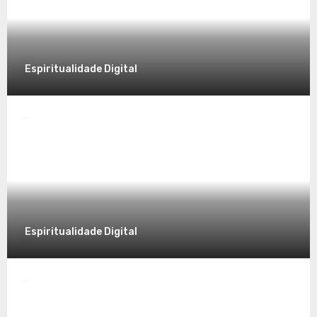
8 de dezembro de 2025
Espiritualidade Digital
Espiritualidade
Desvendando a Espiritualidade: Um
Caminho para o Autoconhecimento
7 de dezembro de 2025
Espiritualidade Digital
Espiritualidade
Explorando a Espiritualidade no Mundo
Contemporâneo