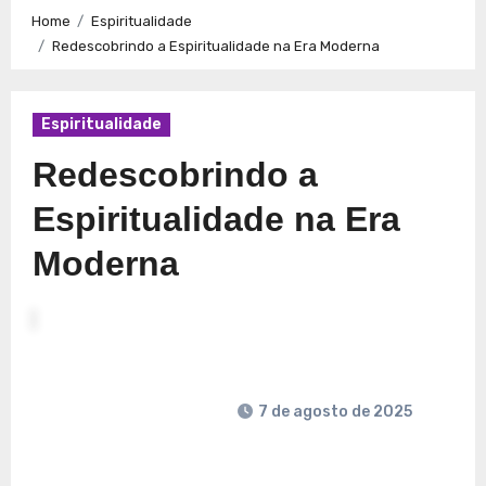
Caminhos para a Plenitude no Presente
Explorando a
Home
Espiritualidade
Espiritualidade: Conexão e Significado no Presente
Redescobrindo a Espiritualidade na Era Moderna
Espiritualidade
Redescobrindo a
Espiritualidade na Era
Moderna
7 de agosto de 2025