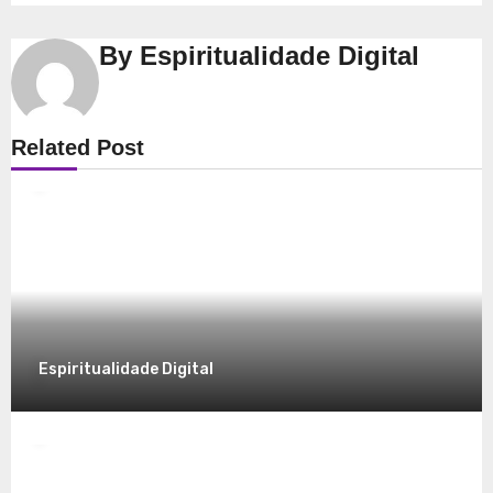
By
Espiritualidade Digital
Espiritualidade
Related Post
Explorando a Espiritualidade: Conexão e
Significado no Presente
8 de dezembro de 2025
Espiritualidade Digital
Espiritualidade
Desvendando a Espiritualidade: Um
Caminho para o Autoconhecimento