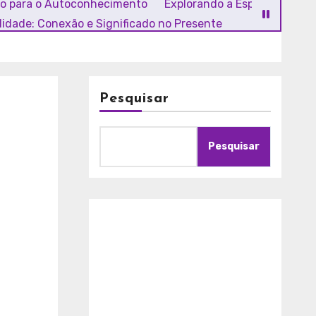
ho para o Autoconhecimento
Explorando a Espiritualidade
alidade: Conexão e Significado no Presente
Pesquisar
Pesquisar
A
m
o
r
c