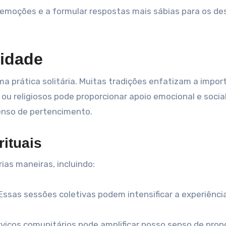
 emoções e a formular respostas mais sábias para os de
nidade
a prática solitária. Muitas tradições enfatizam a impor
 ou religiosos pode proporcionar apoio emocional e social
enso de pertencimento.
ituais
ias maneiras, incluindo:
Essas sessões coletivas podem intensificar a experiênci
viços comunitários pode amplificar nosso senso de prop