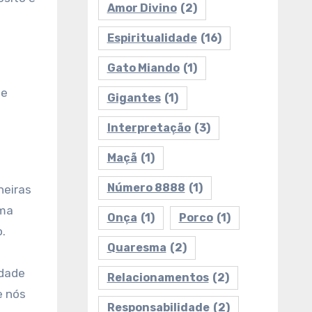
Amor Divino
(2)
Espiritualidade
(16)
Gato Miando
(1)
de
Gigantes
(1)
Interpretação
(3)
Maçã
(1)
Número 8888
(1)
neiras
uma
Onça
(1)
Porco
(1)
.
Quaresma
(2)
idade
Relacionamentos
(2)
e nós
Responsabilidade
(2)