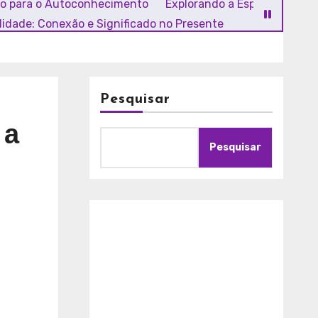
ho para o Autoconhecimento
Explorando a Espiritualidade
alidade: Conexão e Significado no Presente
Pesquisar
 a
Pesquisar
A
m
o
r
c